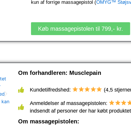
kun af forrige massagepistol (
OMYG™ Støjsva
Køb massagepistolen til 799,- kr.
Om forhandleren: Musclepain
Kundetilfredshed:
(4,5 stjerne
Anmeldelser af massagepistolen:
indsendt af personer der har købt produktet
Om massagepistolen: