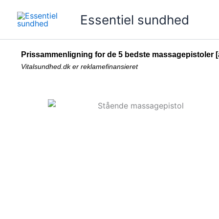
Gå
Essentiel sundhed
til
indholdet
Prissammenligning for de 5 bedste massagepistoler [a
Vitalsundhed.dk er reklamefinansieret