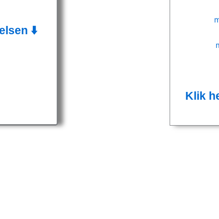
elsen ⬇️
Klik h