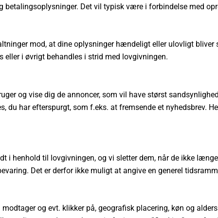
betalingsoplysninger. Det vil typisk være i forbindelse med opret
tninger mod, at dine oplysninger hændeligt eller ulovligt bliver slet
ler i øvrigt behandles i strid med lovgivningen.
ruger og vise dig de annoncer, som vil have størst sandsynlighed f
es, du har efterspurgt, som f.eks. at fremsende et nyhedsbrev. H
adt i henhold til lovgivningen, og vi sletter dem, når de ikke læ
aring. Det er derfor ikke muligt at angive en generel tidsramme
modtager og evt. klikker på, geografisk placering, køn og alderss