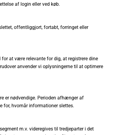
telse af login eller ved køb.
tet, offentliggjort, fortabt, forringet eller
or at være relevante for dig, at registrere dine
erudover anvender vi oplysningerne til at optimere
ngere er nødvendige. Perioden afhænger af
 for, hvornår informationer slettes.
egment m.v. videregives til tredjeparter i det