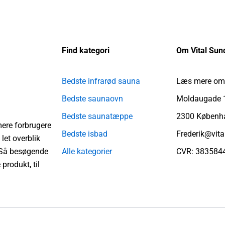
Find kategori
Om Vital Su
Bedste infrarød sauna
Læs mere om
Bedste saunaovn
Moldaugade 
Bedste saunatæppe
2300 Københ
mere forbrugere
Bedste isbad
Frederik@vit
et overblik
. Så besøgende
Alle kategorier
CVR: 383584
produkt, til