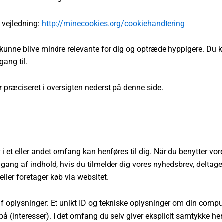
e vejledning:
http://minecookies.org/cookiehandtering
r kunne blive mindre relevante for dig og optræde hyppigere. Du 
gang til.
er præciseret i oversigten nederst på denne side.
r i et eller andet omfang kan henføres til dig. Når du benytter v
lgang af indhold, hvis du tilmelder dig vores nyhedsbrev, deltager 
eller foretager køb via websitet.
f oplysninger: Et unikt ID og tekniske oplysninger om din compute
 på (interesser). I det omfang du selv giver eksplicit samtykke he