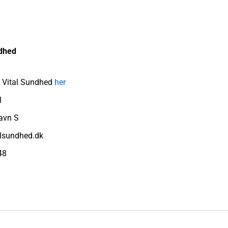
ndhed
 Vital Sundhed
her
1
avn S
alsundhed.dk
48