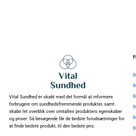
F
B
B
B
Vital Sundhed er skabt med det formål at informere
forbrugere om sundhedsfremmende produkter, samt
B
skabe let overblik over omtaltes produkters egenskaber
B
og priser. Så besøgende får de bedste forudsætninger for
at finde bedste produkt, til den bedste pris.
B