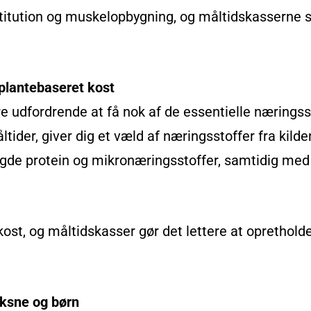
stitution og muskelopbygning, og måltidskasserne sik
 plantebaseret kost
e udfordrende at få nok af de essentielle nærings
tider, giver dig et væld af næringsstoffer fra kilde
ngde protein og mikronæringsstoffer, samtidig med
kost, og måltidskasser gør det lettere at opretholde
oksne og børn