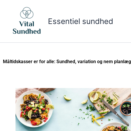
Gå
til
indholdet
Essentiel sundhed
Måltidskasser er for alle: Sundhed, variation og nem planlæ