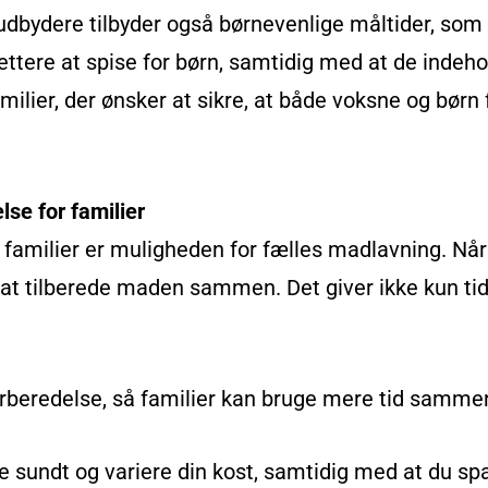
udbydere tilbyder også børnevenlige måltider, som
ettere at spise for børn, samtidig med at de indeho
 familier, der ønsker at sikre, at både voksne og bø
se for familier
 familier er muligheden for fælles madlavning. Når 
l at tilberede maden sammen. Det giver ikke kun ti
orberedelse, så familier kan bruge mere tid sammen
se sundt og variere din kost, samtidig med at du spa