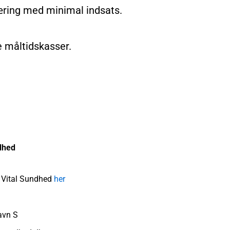
rnæring med minimal indsats.
te måltidskasser.
dhed
Vital Sundhed
her
1
avn S