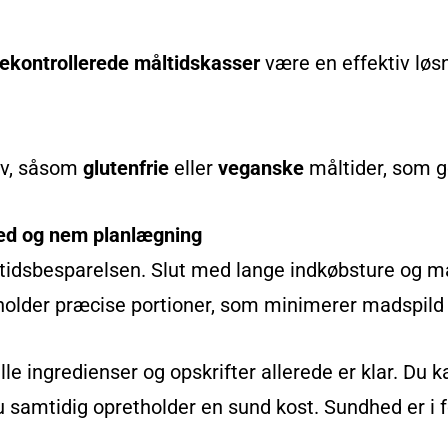
iekontrollerede måltidskasser
være en effektiv løsn
hov, såsom
glutenfrie
eller
veganske
måltider, som gø
hed og nem planlægning
r tidsbesparelsen. Slut med lange indkøbsture og 
deholder præcise portioner, som minimerer madspild
lle ingredienser og opskrifter allerede er klar. D
u samtidig opretholder en sund kost. Sundhed er i 