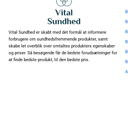
B
B
B
Vital Sundhed er skabt med det formål at informere
forbrugere om sundhedsfremmende produkter, samt
B
skabe let overblik over omtaltes produkters egenskaber
B
og priser. Så besøgende får de bedste forudsætninger for
at finde bedste produkt, til den bedste pris.
B
A